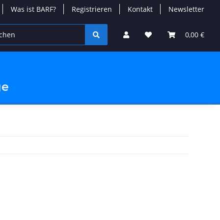
Was ist BARF?
Registrieren
Kontakt
Newsletter
Special
0,00 €
ge