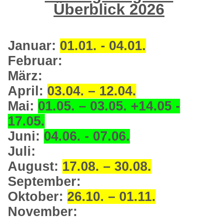
Überblick 2026
Januar:
01.01. - 04.01.
Februar:
März:
April:
03.04. – 12.04.
Mai:
01.05. – 03.05. +14.05 -
17.05.
Juni:
04.06. - 07.06.
Juli:
August:
17.08. – 30.08.
September:
Oktober:
26.10. – 01.11.
November: