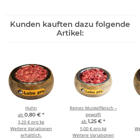
Kunden kauften dazu folgende
Artikel:
Huhn
Reines Muskelfleisch –
gewolft
ab
0,80 €
*
ab
1,25 €
*
3,20 € pro kg
Weitere Variationen
5,00 € pro kg
We
erhältlich.
Weitere Variationen