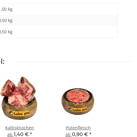
1,00 kg
0,50
kg
0,50 kg
l:
Kalbsknochen
Putenfleisch
ab
1,40 €
*
ab
0,90 €
*