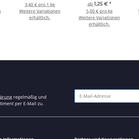
ab
1,25 €
*
3,40 € pro 1 kg
n
Weitere Variationen
5,00 € pro kg
erhältlich.
Weitere Variationen
erhältlich.
lärung
regelmäßig und
timent per E-Mail zu.
Newsletter Abonnieren