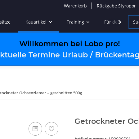
Warenkorb
Rückgabe Styropor
sätze
Kauartikel
Training
Für den Urlaub
Willkommen bei Lobo pro!
ktuelle Termine Urlaub / Brückenta
rockneter Ochsenziemer – geschnitten 500g
Getrockneter Oc
Artikelnummer:
LP0030501