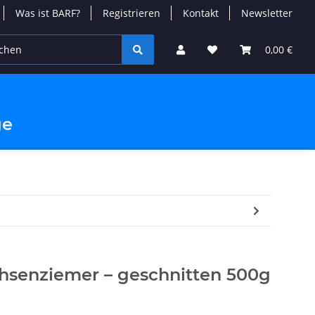
Was ist BARF?
Registrieren
Kontakt
Newsletter
Special
0,00 €
ge
hsenziemer – geschnitten 500g