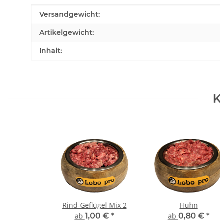
Produkteigenschaft
Wert
Versandgewicht:
Artikelgewicht:
Inhalt:
K
Rind-Geflügel Mix 2
Huhn
ab
1,00 €
*
ab
0,80 €
*