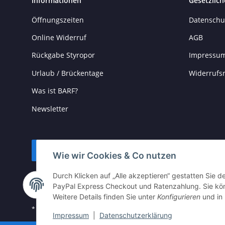
Informationen
Gesetzlich
Öffnungszeiten
Datenschu
Online Widerruf
AGB
Rückgabe Styropor
Impressu
Urlaub / Brückentage
Widerrufs
Was ist BARF?
Newsletter
Vertrag widerrufen
Wie wir Cookies & Co nutzen
Durch Klicken auf „Alle akzeptieren“ gestatten Sie 
PayPal Express Checkout und Ratenzahlung. Sie könn
Weitere Details finden Sie unter
Konfigurieren
und in
* Alle Preise inkl. gesetzlicher USt., zzgl.
Versand
Impressum
|
Datenschutzerklärung