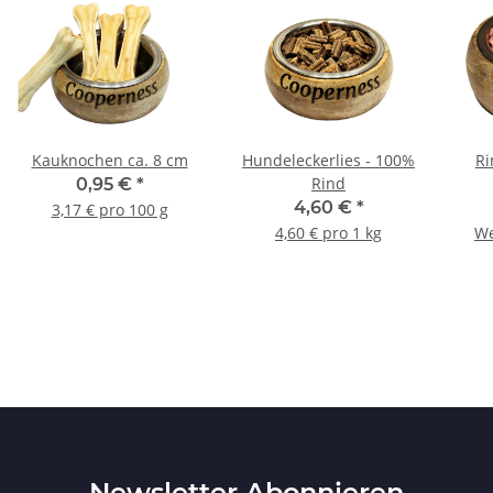
Kauknochen ca. 8 cm
Hundeleckerlies - 100%
Ri
Rind
0,95 €
*
4,60 €
*
3,17 € pro 100 g
4,60 € pro 1 kg
We
Newsletter Abonnieren