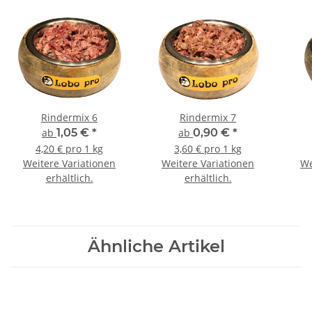
Rindermix 6
Rindermix 7
ab
1,05 €
*
ab
0,90 €
*
4,20 € pro 1 kg
3,60 € pro 1 kg
Weitere Variationen
Weitere Variationen
We
erhältlich.
erhältlich.
Ähnliche Artikel